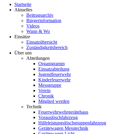
Startseite
Aktuelles
Beitragsarchiv
Bürgerinformation
Videos
Wann & Wo
Einsätze
Einsatzübersicht
Zuständigkeitsbereich
Über uns
Abteilungen
Organigramm
Einsatzabteilung
Jugendfeuerwehr
Kinderfeuerwehr
Messgruppe
Verein
Chronik
Mitglied werden
Technik
Feuerwehrwehrgerätehaus
Vorauslöschfahrzeug
Hilfeleistungslöschgruppenfahrzeug
Gerätewagen Messtechnik
Gerätewagen Licht