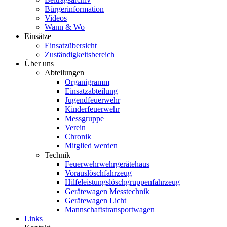
Bürgerinformation
Videos
Wann & Wo
Einsätze
Einsatzübersicht
Zuständigkeitsbereich
Über uns
Abteilungen
Organigramm
Einsatzabteilung
Jugendfeuerwehr
Kinderfeuerwehr
Messgruppe
Verein
Chronik
Mitglied werden
Technik
Feuerwehrwehrgerätehaus
Vorauslöschfahrzeug
Hilfeleistungslöschgruppenfahrzeug
Gerätewagen Messtechnik
Gerätewagen Licht
Mannschaftstransportwagen
Links